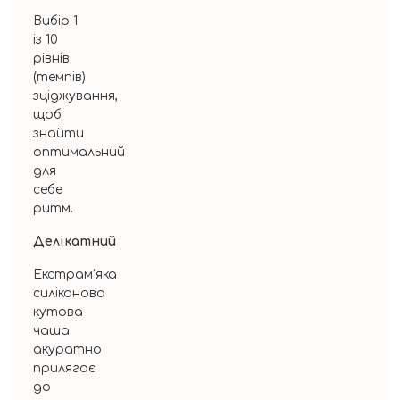
Вибір 1
із 10
рівнів
(темпів)
зціджування,
щоб
знайти
оптимальний
для
себе
ритм.
Делікатний
Екстрам’яка
силіконова
кутова
чаша
акуратно
прилягає
до