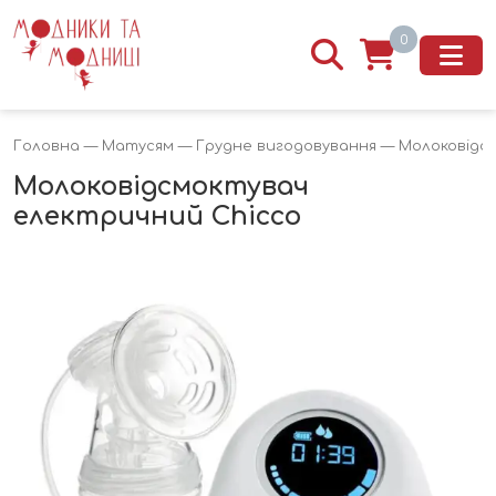
0
Головна
—
Матусям
—
Грудне вигодовування
— Молоковідсм
Молоковідсмоктувач
електричний Chicco