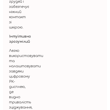
грудей і
забезпечує
ніжний
контакт
зі
шкірою.
Інтуїтивно
зрозумілий
Легко
використовувати
та
налаштовувати
завдяки
цифровому
РК-
дисплею,
де
видно
тривалість
зціджування,