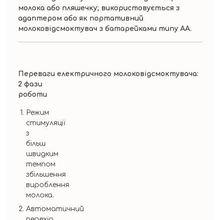
молока або пляшечку; використовується з
адаптером або як портативний
молоковідсмоктувач з батарейками типу АА.
Переваги електричного молоковідсмоктувача:
2 фази
роботи
Режим
стимуляції
з
більш
швидким
темпом
збільшення
вироблення
молока.
Автоматичний
перехід