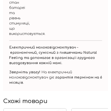
стан
батареї
та
рівень
стимуляції,
що
використовується.
Електричний молоковідсмоктувач
–
ергономічний, сумісний з пляшечками Natural
Feeling та допомагає в організації грудного
вигодовування кожній мамі.
Зверніть увагу!
На електричний
молоковідсмоктувач діє
гарантія терміном на 6
місяців
.
Схожі товари