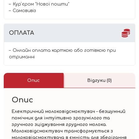
Курʼєром "Нової пошти"
Самовивіз
ОПЛАТА
Онлайн оплата карткою або готівкою при
отриманні
Опис
Відгуки (0)
Опис
Електричний молоковідсмоктувач
–
безшумний
помічник для інтуїтивно зрозумілого та
зручного зціджування грудного молока.
Молоковідсмоктувач трансформується з
молоковідсмоктувача в ємність для зберігання