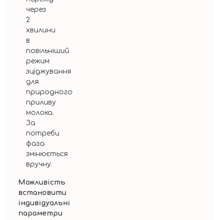
через
2
хвилини
в
повільніший
режим
зціджування
для
природного
приливу
молока.
За
потреби
фаза
змінюється
вручну.
Можливість
встановити
індивідуальні
параметри