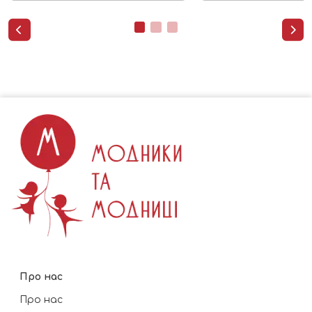


Про нас
Про нас