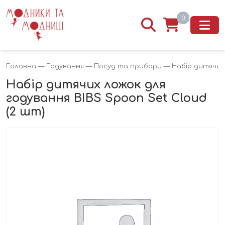
0
Головна
—
Годування
—
Посуд та прибори
— Набір дитячих 
Набір дитячих ложок для
годування BIBS Spoon Set Cloud
(2 шт)