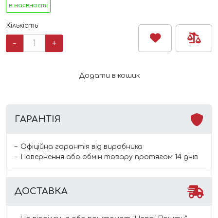
в наявності
Кількість
Набір
-
+
дитячих
ложок
для
Додати в кошик
годування
BIBS
Spoon
Set
ГАРАНТІЯ
Cloud
(2
шт)
Офіційна гарантія від виробника
кількість
Повернення або обмін товару протягом 14 днів
ДОСТАВКА