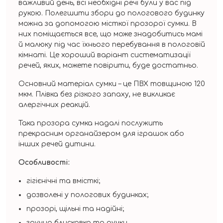
важливий день, всі необхідні речі були у вас під
рукою. Полегшити збори до пологового будинку
можна за допомогою місткої прозорої сумки. В
них поміщається все, що може знадобитись мамі
й малюку під час їхнього перебування в пологовій
кімнаті. Це хороший варіант систематизації
речей, яких, можете повірити, буде достатньо.
Основний матеріал сумки – це ПВХ товщиною 120
мкм. Плівка без різкого запаху, не викликає
алергічних реакцій.
Така прозора сумка надалі послужить
прекрасним органайзером для іграшок або
інших речей дитини.
Особливості:
гігієнічні та вмісткі;
дозволені у пологових будинках;
прозорі, щільні та надійні;
зручна блискавка та ручки.