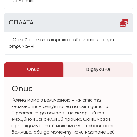
Самовивіз
ОПЛАТА
Онлайн оплата карткою або готівкою при
отриманні
Опис
Відгуки (0)
Опис
Кожна мама з величезною ніжністю та
хвилюванням очікує появи на світ дитини.
Підготовка до пологів – це складний та
емоційно виснажливий процес, що вимагає
відповідальності й максимальної зібраності.
Важливо, аби до моменту, коли настане цей