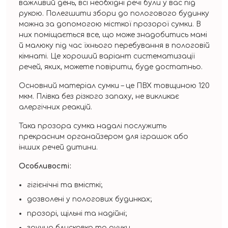
важливий день, всі необхідні речі були у вас під
рукою. Полегшити збори до пологового будинку
можна за допомогою місткої прозорої сумки. В
них поміщається все, що може знадобитись мамі
й малюку під час їхнього перебування в пологовій
кімнаті. Це хороший варіант систематизації
речей, яких, можете повірити, буде достатньо.
Основний матеріал сумки – це ПВХ товщиною 120
мкм. Плівка без різкого запаху, не викликає
алергічних реакцій.
Така прозора сумка надалі послужить
прекрасним органайзером для іграшок або
інших речей дитини.
Особливості:
гігієнічні та вмісткі;
дозволені у пологових будинках;
прозорі, щільні та надійні;
зручна блискавка та ручки.