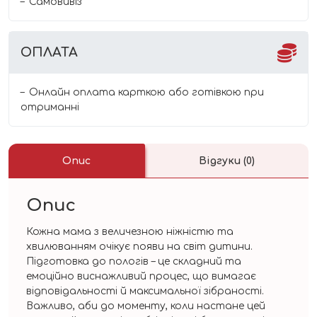
Самовивіз
ОПЛАТА
Онлайн оплата карткою або готівкою при
отриманні
Опис
Відгуки (0)
Опис
Кожна мама з величезною ніжністю та
хвилюванням очікує появи на світ дитини.
Підготовка до пологів – це складний та
емоційно виснажливий процес, що вимагає
відповідальності й максимальної зібраності.
Важливо, аби до моменту, коли настане цей