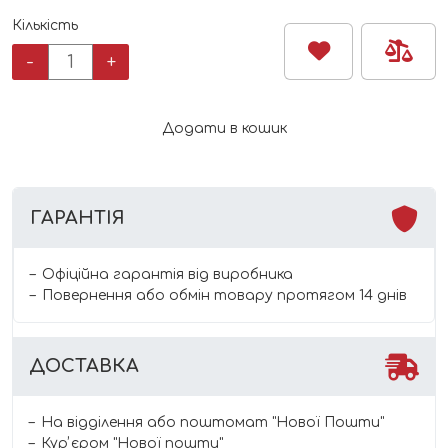
Кількість
Овочеві
-
+
палички
Kiddylicious
veggie
Додати в кошик
straws
з
сиром
кількість
ГАРАНТІЯ
Офіційна гарантія від виробника
Повернення або обмін товару протягом 14 днів
ДОСТАВКА
На відділення або поштомат "Нової Пошти"
Курʼєром "Нової пошти"