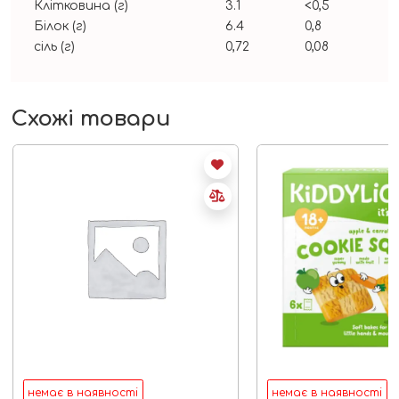
Клітковина (г)
3.1
<0,5
Білок (г)
6.4
0,8
сіль (г)
0,72
0,08
Схожі товари
немає в наявності
немає в наявності