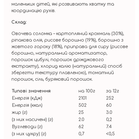
маленьких дітей, які розвивають хватку та
координацію рухів.
Склад:
Овочева соломка – картопляний крохмаль (30%),
ріпакова олія, рисове борошно (19%), борошно з
жовтого гороху (18%), приправа для сиру (рисове
борошно, натуральний ароматизатор,
порошок цибулі, порошок дріжджового
екстракту), хлорид калію (натуральний) спосіб
зберегти текстуру плавленою), томатний
порошок, сіль, буряковий порошок.
Типові значення
на 100г
за 12г
Енергія (кДж)
2101
252
Енергія (ккал)
502
60
жир (г)
25
3.0
(з них насичені) (г)
2.0
0,2
Вуглеводи (г)
62
7.4
(з них цукру) (г)
0,7
<0,5