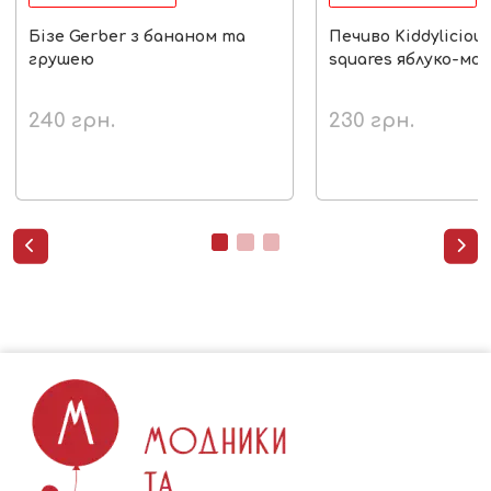
Бізе Gerber з бананом та
Печиво Kiddylicious
грушею
squares яблуко-мо
240
грн.
230
грн.

