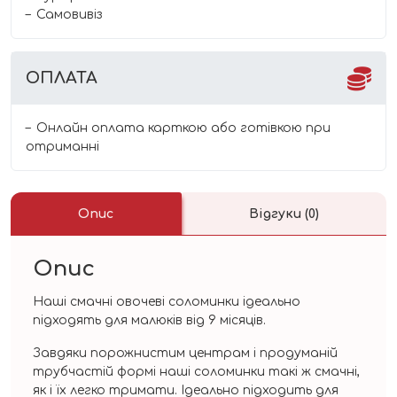
Самовивіз
ОПЛАТА
Онлайн оплата карткою або готівкою при
отриманні
Опис
Відгуки (0)
Опис
Наші смачні овочеві соломинки ідеально
підходять для малюків від 9 місяців.
Завдяки порожнистим центрам і продуманій
трубчастій формі наші соломинки такі ж смачні,
як і їх легко тримати. Ідеально підходить для