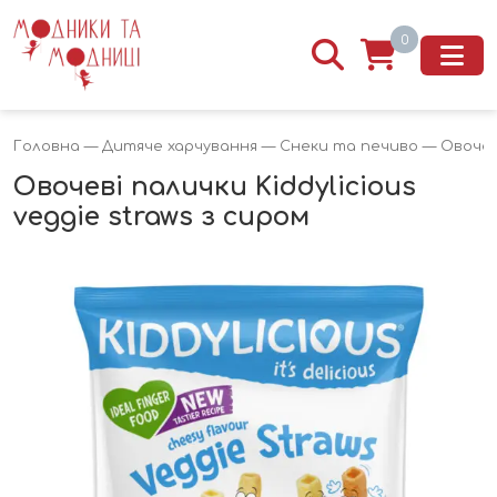
0
Головна
—
Дитяче харчування
—
Снеки та печиво
— Овочеві
Овочеві палички Kiddylicious
veggie straws з сиром