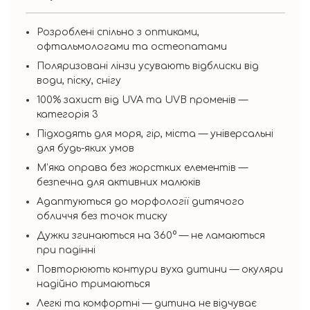
Розроблені спільно з оптиками,
офтальмологами та остеопатами
Поляризовані лінзи усувають відблиски від
води, піску, снігу
100% захист від UVA та UVB променів —
категорія 3
Підходять для моря, гір, міста — універсальні
для будь-яких умов
М’яка оправа без жорстких елементів —
безпечна для активних малюків
Адаптуються до морфології дитячого
обличчя без точок тиску
Дужки згинаються на 360° — не ламаються
при падінні
Повторюють контури вуха дитини — окуляри
надійно тримаються
Легкі та комфортні — дитина не відчуває