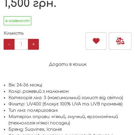
1,500
грн.
в наявності
Кількість
Окуляри
-
+
дитячі
Suavinex
круглі
Додати в кошик
рожеві
з
малюнком
Вік: 24-36 місяці
24-
Колір: рожевий з малюнком
36
Категорія лінз: 3 (максимальний захист від світла)
міс.
Фільтр: UV400 (блокує 100% UVA та UVB променів)
кількість
Тип лінз: поляризовані
Матеріал оправи: м’який, гнучкий, ергономічний
(технологія м’якої посадки)
Бренд: Suavinex, Іспанія