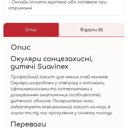
Онлайн оплата карткою або готівкою при
отриманні
Опис
Відгуки (0)
Опис
Окуляри сонцезахисні,
дитячі Suavinex
Професійний захист для ніжних очей малюків.
Окуляри розроблені у співпраці з оптиками,
офтальмологами та остеопатами з
урахуванням анатомічних особливостей
дитячого обличчя. Поляризовані лінзи
забезпечують максимальний захист на морі, в
горах та під час прогулянок у сонячну погоду.
Переваги