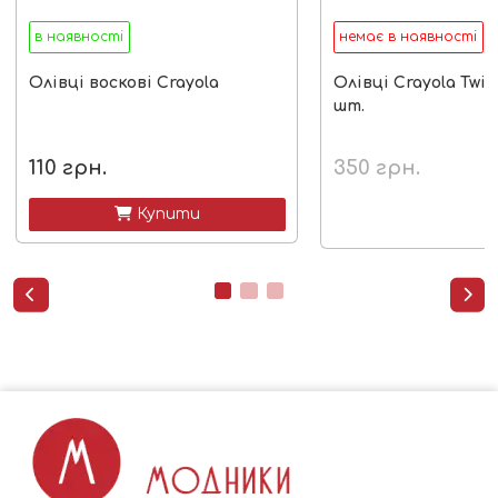
в наявності
немає в наявності
Олівці воскові Crayola
Олівці Crayola Twis
шт.
110
грн.
350
грн.
 Купити

