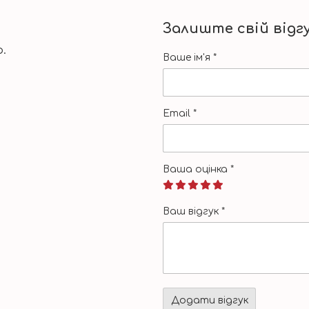
Залиште свій відг
.
Ваше ім'я
*
Email
*
Ваша оцінка
*
Ваш відгук
*