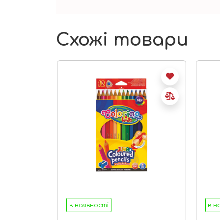
Схожі товари
в наявності
в н