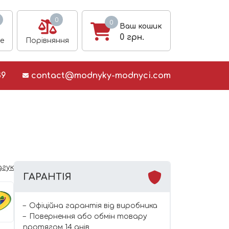
0
0
Ваш кошик
0
грн.
е
Порівняння
39
contact@modnyky-modnyci.com
дгук
ГАРАНТІЯ
Офіційна гарантія від виробника
Повернення або обмін товару
протягом 14 днів