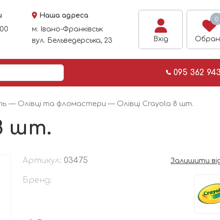
и
Наша адреса
0
:00
м. Івано-Франківськ
Вхід
Обран
вул. Бельведерська, 23
095 362 94
ть
—
Олівці та фломастери
— Олівці Crayola 8 шт.
8 шт.
Артикул:
03475
Залишити ві
Бренд: