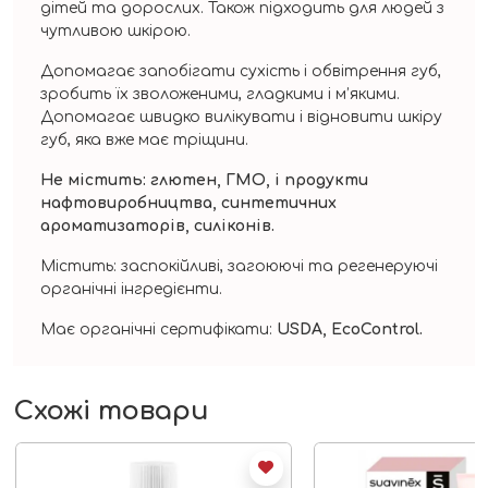
дітей та дорослих. Також підходить для людей з
чутливою шкірою.
Допомагає запобігати сухість і обвітрення губ,
зробить їх зволоженими, гладкими і м’якими.
Допомагає швидко вилікувати і відновити шкіру
губ, яка вже має тріщини.
Не містить: глютен, ГМО, і продукти
нафтовиробництва, синтетичних
ароматизаторів, силіконів.
Містить: заспокійливі, загоюючі та регенеруючі
органічні інгредієнти.
Має органічні сертифікати:
USDA, EcoControl.
Схожі товари