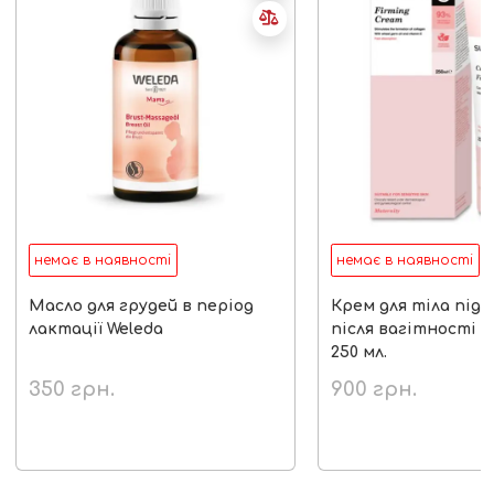
немає в наявності
немає в наявності
Масло для грудей в період
Крем для тіла під
лактації Weleda
після вагітності S
250 мл.
350
грн.
900
грн.