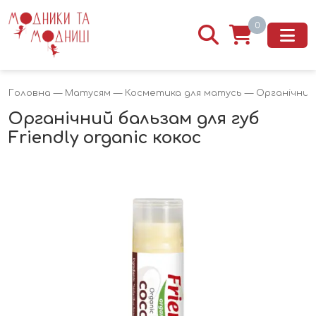
0
Головна
—
Матусям
—
Косметика для матусь
— Органічний б
Органічний бальзам для губ
Friendly organic кокос