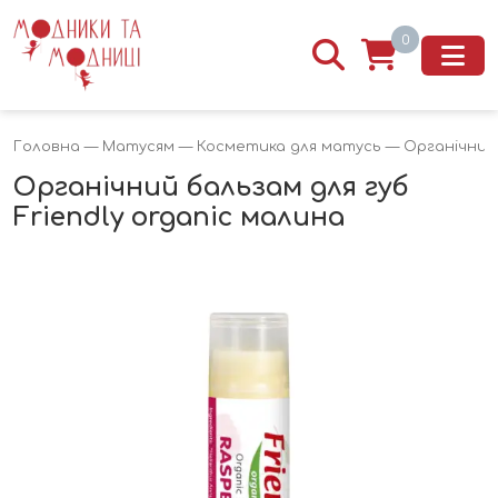
0
Головна
—
Матусям
—
Косметика для матусь
— Органічний 
Органічний бальзам для губ
Friendly organic малина