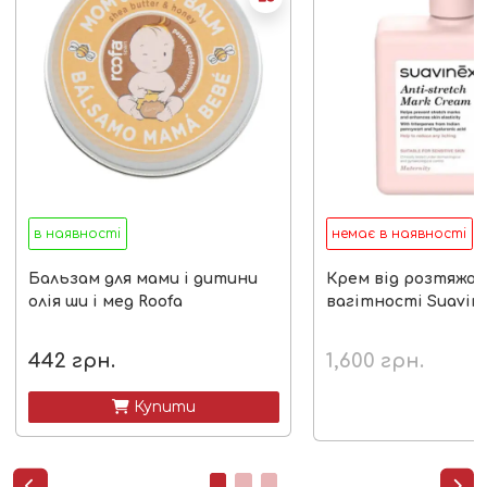
в наявності
немає в наявності
Бальзам для мами і дитини
Крем від розтяжок 
олія ши і мед Roofa
вагітності Suavine
442
грн.
1,600
грн.
 Купити

