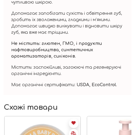
чутливою шкірою.
Допомагає запобігати сухість і обвітрення губ,
зробить їх зволоженими, гладкими і м’якими.
Допомагає швидко вилікувати і відновити шкіру
губ, яка вже має тріщини.
Не містить: глютен, ГМО, і продукти
нафтовиробництва, синтетичних
ароматизаторів, силіконів.
Містить: заспокійливі, загоюючі та регенеруючі
органічні інгредієнти.
Має органічні сертифікати:
USDA, EcoControl.
Схожі товари