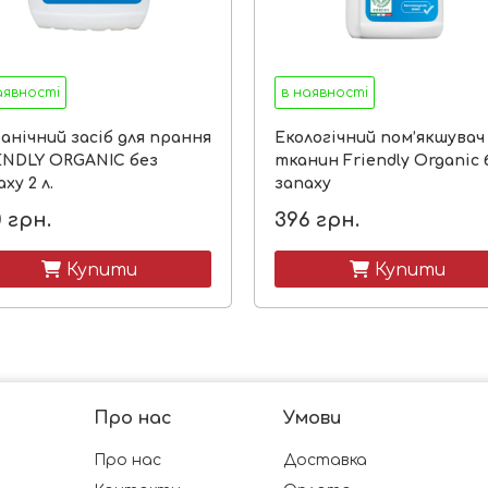
аявності
в наявності
анічний засіб для прання
Екологічний пом’якшувач
ENDLY ORGANIC без
тканин Friendly Organic 
ху 2 л.
запаху
0
грн.
396
грн.
 Купити
 Купити
Про нас
Умови
Про нас
Доставка