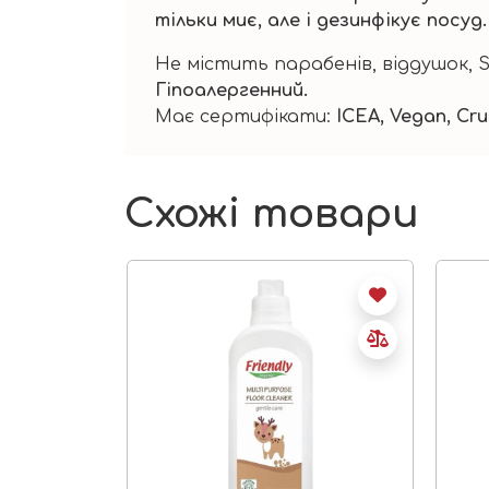
тільки миє, але і дезинфікує посуд.
Не містить парабенів, віддушок, 
Гіпоалергенний.
Має сертифікати:
ICEA, Vegan, Crue
Схожі товари