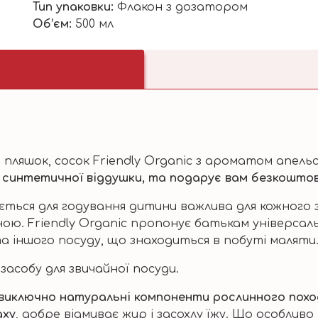
АПЕЛЬСИНА
Тип упаковки:
Флакон з дозатором
500мл.
Об’єм:
500
мл
кількість
 пляшок, сосок Friendly Organic з ароматом апель
 синтетичної віддушки, та подарує вам безкошто
ться для годування дитини важлива для кожного з
ою. Friendly Organic пропонує батькам універсаль
а іншого посуду, що знаходиться в побуті маляти
асобу для звичайної посуди.
виключно натуральні компоненти рослинного похо
аху
, добре відмиває жир і засохлу їжу. Що особливо