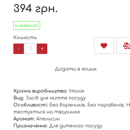
394
грн.
в наявності
Кількість
Органічний
-
+
засіб
для
миття
Додати в кошик
дитячої
пляшечки,
посуду
Країна виробництва:
Італія
і
Вид:
Засіб для миття посуду
пустушок
Особливості:
Без барвників, Без парабенів, 
riendly
тестується на тваринах
Organic
Аромат:
Апельсин
запахом
Призначення:
Для дитячого посуду