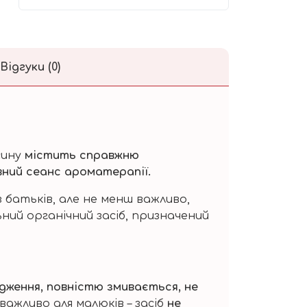
Відгуки (0)
сину
містить справжню
вний сеанс ароматерапії.
 батьків, але не менш важливо,
ний органічний засіб, призначений
.
дження, повністю змивається, не
 важливо для малюків – засіб
не