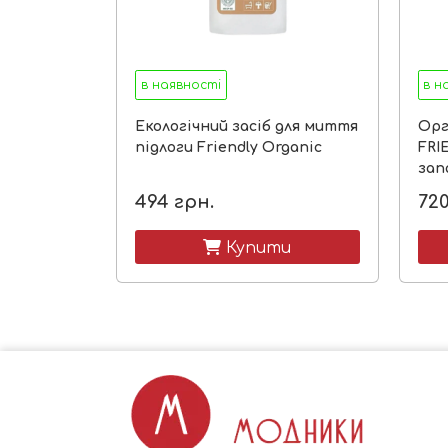
в наявності
в н
Екологічний засіб для миття
Орг
підлоги Friendly Organic
FRI
запа
494
грн.
72
 Купити