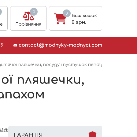
0
0
Ваш кошик
0
грн.
е
Порівняння
39
contact@modnyky-modnyci.com
итячої пляшечки, посуду і пустушок riendly Organic за
ої пляшечки,
запахом
дгук
ГАРАНТІЯ