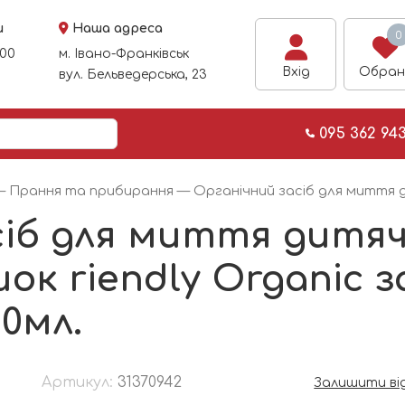
и
Наша адреса
0
:00
м. Івано-Франківськ
Вхід
Обран
вул. Бельведерська, 23
095 362 94
—
Прання та прибирання
— Органічний засіб для миття д
сіб для миття дитяч
шок riendly Organic 
0мл.
Артикул:
31370942
Залишити ві