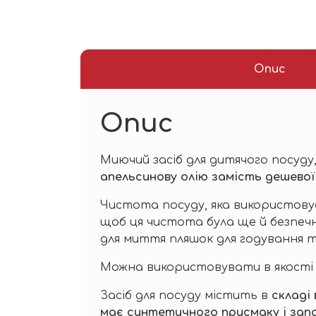
Опис
Опис
Миючий засіб для дитячого посуду,
апельсинову олію замість дешевої
Чистота посуду, яка використовує
щоб ця чистота була ще й безпечн
для миття пляшок для годування т
Можна використовувати в якості з
Засіб для посуду містить в
складі 
має синтетичного присмаку і зап