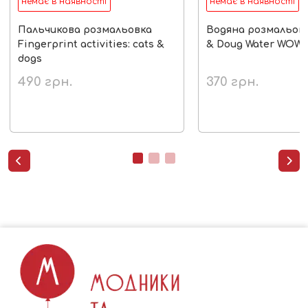
немає в наявності
немає в наявності
Пальчикова розмальовка
Водяна розмальовк
Fingerprint activities: сats &
& Doug Water WOW
dogs
490
грн.
370
грн.

