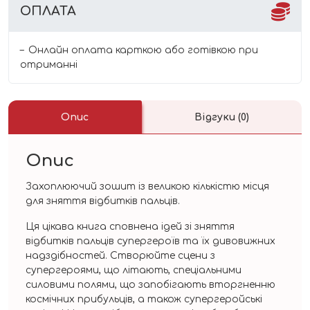
ОПЛАТА
Онлайн оплата карткою або готівкою при
отриманні
Опис
Відгуки (0)
Опис
Захоплюючий зошит із великою кількістю місця
для зняття відбитків пальців.
Ця цікава книга сповнена ідей зі зняття
відбитків пальців супергероїв та їх дивовижних
надздібностей. Створюйте сцени з
супергероями, що літають, спеціальними
силовими полями, що запобігають вторгненню
космічних прибульців, а також супергеройські