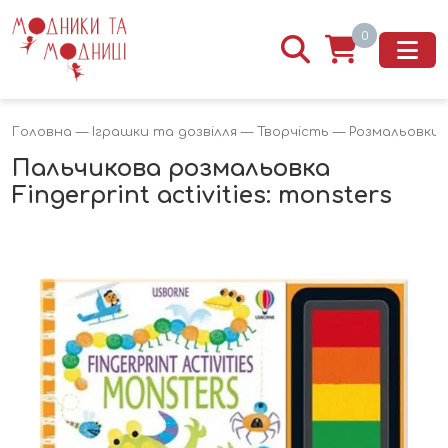
0
Головна
—
Іграшки та дозвілля
—
Творчість
—
Розмальовки
—
Пальчикова розмальовка
Fingerprint activities: monsters