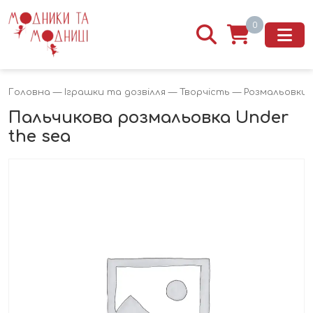
0
Головна
—
Іграшки та дозвілля
—
Творчість
—
Розмальовки
—
Пальчикова розмальовка Under
the sea