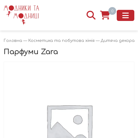
0
Головна
—
Косметика та побутова хімія
—
Дитяча декорат
Парфуми Zara