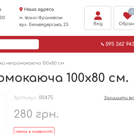
и
Наша адреса
0
:00
м. Івано-Франківськ
Вхід
Обран
вул. Бельведерська, 23
095 362 94
а непромокаюча 100х80 см.
мокаюча 100х80 см.
Артикул:
00475
Залишити ві
280
грн.
немає в наявності