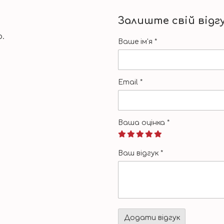
Залиште свій відг
.
Ваше ім'я
*
Email
*
Ваша оцінка
*
Ваш відгук
*