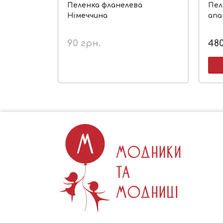
Пеленка фланелева
Пел
Німеччина
anai
90
грн.
48