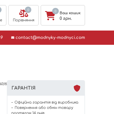
0
0
Ваш кошик
0
грн.
е
Порівняння
39
contact@modnyky-modnyci.com
дгук
ГАРАНТІЯ
Офіційна гарантія від виробника
Повернення або обмін товару
протягом 14 днів