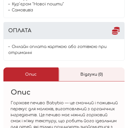
Курʼєром "Нової пошти"
Самовивіз
ОПЛАТА
Онлайн оплата карткою або готівкою при
отриманні
Опис
Відгуки (0)
Опис
Горіхове печиво Babybio — це смачний і поживний
перекус для малюків, виготовлений з органічних
інгредієнтів. Це печиво має ніжний горіховий
смак і м’яку текстуру, що робить його ідеальним
для дітей, які тільки починають знайомитися з