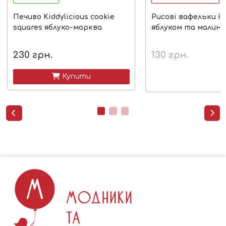
Печиво Kiddylicious cookie
Рисові вафельки Hi
squares яблуко-морква
яблуком та малин
230
грн.
130
грн.
 Купити

