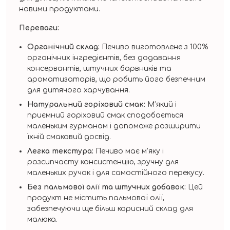
новими продуктами.
Переваги:
Органічний склад:
Печиво виготовлене з 100%
органічних інгредієнтів, без додавання
консервантів, штучних барвників та
ароматизаторів, що робить його безпечним
для дитячого харчування.
Натуральний горіховий смак:
М’який і
приємний горіховий смак сподобається
маленьким гурманам і допоможе розширити
їхній смаковий досвід.
Легка текстура:
Печиво має м’яку і
розсипчасту консистенцію, зручну для
маленьких ручок і для самостійного перекусу.
Без пальмової олії та штучних добавок:
Цей
продукт не містить пальмової олії,
забезпечуючи ще більш корисний склад для
малюка.