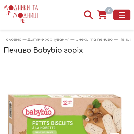
0
Головна
—
Дитяче харчування
—
Снеки та печиво
— Печиво 
Печиво Babybio горіх