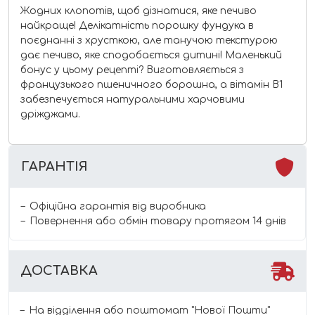
Жодних клопотів, щоб дізнатися, яке печиво
найкраще! Делікатність порошку фундука в
поєднанні з хрусткою, але танучою текстурою
дає печиво, яке сподобається дитині! Маленький
бонус у цьому рецепті? Виготовляється з
французького пшеничного борошна, а вітамін B1
забезпечується натуральними харчовими
дріжджами.
ГАРАНТІЯ
Офіційна гарантія від виробника
Повернення або обмін товару протягом 14 днів
ДОСТАВКА
На відділення або поштомат "Нової Пошти"