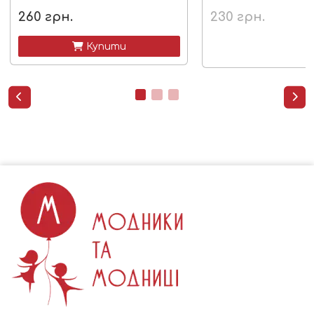
260
грн.
230
грн.
 Купити

