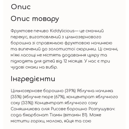
Опис
Опис товару
Фруктове печиво Kiddylicious— це смачний
перекус, виготовлений з цільнозернового
борошна зі справжньою фруктовою начинкою
та випечений до золотистої скоринки. Ці смачні,
м’які ласощі не містять додавання цукру та
підходять для дітей від 12 місяців. У нас є три
чудові смаки на вибір.
Інгредієнти
Цільнозернове борошно (39%) Яблучна начинка
(35%) (яблучне пюре (67%), концентрат яблучного
соку (33%)) Концентрат яблучного соку
Соняшникова олія Рисове борошно Розпушувач:
сода бікарбонат Тіамін (вітамін B1). Може
містити горіхи, молоко, яйця та сою