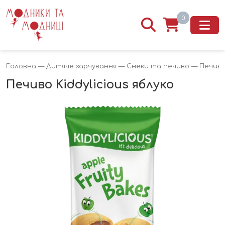
0
Головна
—
Дитяче харчування
—
Снеки та печиво
— Печиво 
Печиво Kiddylicious яблуко