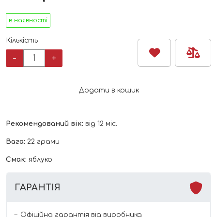
в наявності
Кількість
Печиво
-
+
Kiddylicious
яблуко
кількість
Додати в кошик
Рекомендований вік:
від 12 міс.
Вага:
22 грами
Смак:
яблуко
ГАРАНТІЯ
Офіційна гарантія від виробника