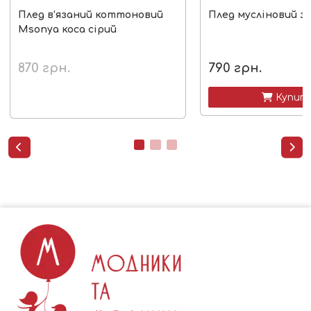
Плед в’язаний коттоновий
Плед мусліновий з
Msonya коса сірий
870
грн.
790
грн.
 Купит

