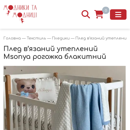
0
Головна
—
Текстиль
—
Пледики
— Плед в’язаний утеплений
Плед в’язаний утеплений
Msonya рогожка блакитний