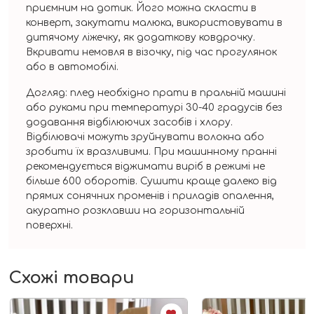
приємним на дотик. Його можна скласти в
конверт, закутати малюка, використовувати в
дитячому ліжечку, як додаткову ковдрочку.
Вкривати немовля в візочку, під час прогулянок
або в автомобілі.
Догляд: плед необхідно прати в пральній машині
або руками при температурі 30-40 градусів без
додавання відбілюючих засобів і хлору.
Відбілювачі можуть зруйнувати волокна або
зробити їх вразливими. При машинному пранні
рекомендується віджимати виріб в режимі не
більше 600 оборотів. Сушити краще далеко від
прямих сонячних променів і приладів опалення,
акуратно розклавши на горизонтальній
поверхні.
Схожі товари