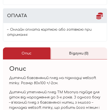
ОПЛАТА
Онлайн оплата карткою або готівкою при
отриманні
Опис
Відгуки (0)
Опис
Дитячий бавовняний плед на підкладці wellsoft
minky. Розмір 80х100 +/-2см.
Дитячий утеплений плед TM Msonya підійде для
діток від народження до 3-х років. З одного боку
– в’язаний плед з бавовняної нитки, з іншого –
підкладка wellsoft minky, що робить його м’яким і