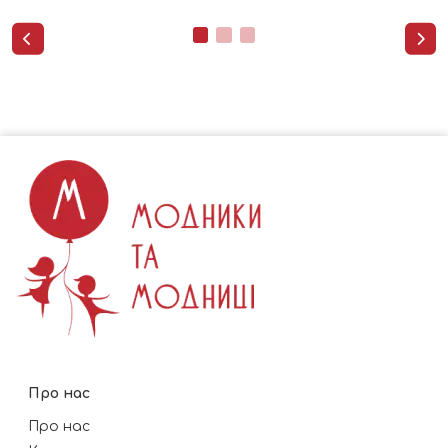


Про нас
Про нас