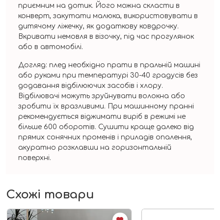
приємним на дотик. Його можна скласти в
конверт, закутати малюка, використовувати в
дитячому ліжечку, як додаткову ковдрочку.
Вкривати немовля в візочку, під час прогулянок
або в автомобілі.
Догляд: плед необхідно прати в пральній машині
або руками при температурі 30-40 градусів без
додавання відбілюючих засобів і хлору.
Відбілювачі можуть зруйнувати волокна або
зробити їх вразливими. При машинному пранні
рекомендується віджимати виріб в режимі не
більше 600 оборотів. Сушити краще далеко від
прямих сонячних променів і приладів опалення,
акуратно розклавши на горизонтальній
поверхні.
Схожі товари