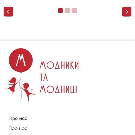


Про нас
Про нас