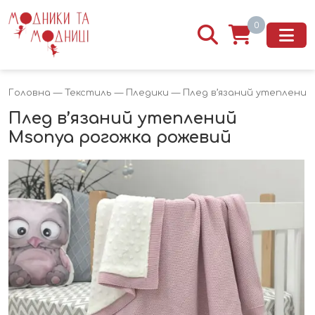
0
Головна
—
Текстиль
—
Пледики
— Плед в’язаний утеплений
Плед в’язаний утеплений
Msonya рогожка рожевий