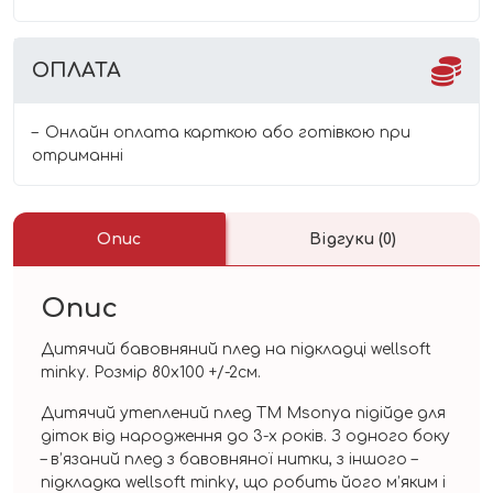
ОПЛАТА
Онлайн оплата карткою або готівкою при
отриманні
Опис
Відгуки (0)
Опис
Дитячий бавовняний плед на підкладці wellsoft
minky. Розмір 80х100 +/-2см.
Дитячий утеплений плед TM Msonya підійде для
діток від народження до 3-х років. З одного боку
– в’язаний плед з бавовняної нитки, з іншого –
підкладка wellsoft minky, що робить його м’яким і