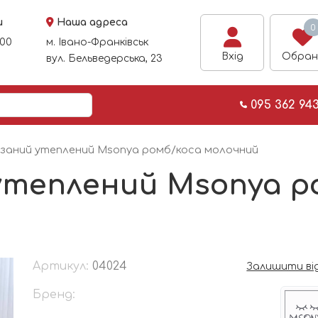
и
Наша адреса
0
:00
м. Івано-Франківськ
Вхід
Обран
вул. Бельведерська, 23
095 362 94
язаний утеплений Msonya ромб/коса молочний
 утеплений Msonya р
Артикул:
04024
Залишити ві
Бренд: