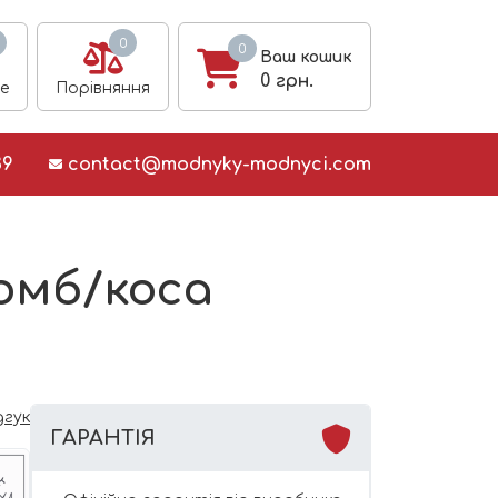
0
0
Ваш кошик
0
грн.
е
Порівняння
39
contact@modnyky-modnyci.com
омб/коса
дгук
ГАРАНТІЯ