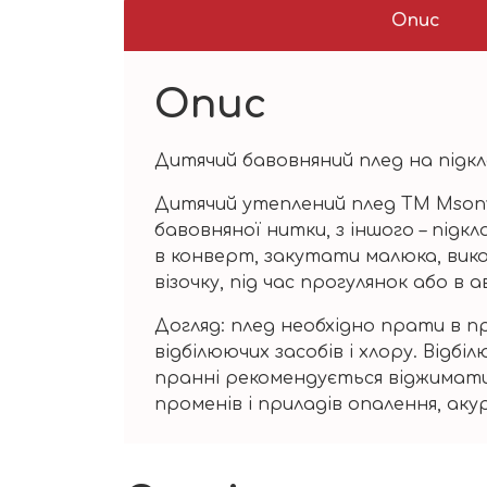
Опис
Опис
Дитячий бавовняний плед на підкладц
Дитячий утеплений плед TM Msonya 
бавовняної нитки, з іншого – підк
в конверт, закутати малюка, вико
візочку, під час прогулянок або в а
Догляд: плед необхідно прати в п
відбілюючих засобів і хлору. Від
пранні рекомендується віджимати 
променів і приладів опалення, ак