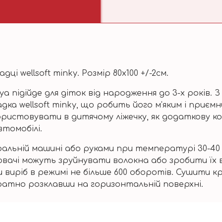
і wellsoft minky. Розмір 80х100 +/-2см.
підійде для діток від народження до 3-х років. З о
ладка wellsoft minky, що робить його м’яким і при
ристовувати в дитячому ліжечку, як додаткову к
втомобілі.
ральній машині або руками при температурі 30-40
білювачі можуть зруйнувати волокна або зробити ї
виріб в режимі не більше 600 оборотів. Сушити к
уратно розклавши на горизонтальній поверхні.