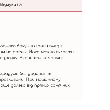
Відгуки (0)
дного боку – в’язаний плед з
ємним на дотик. Його можна скласти
овдрочку. Вкривати немовля в
 градусів без додавання
х вразливими. При машинному
раще далеко від прямих сонячних