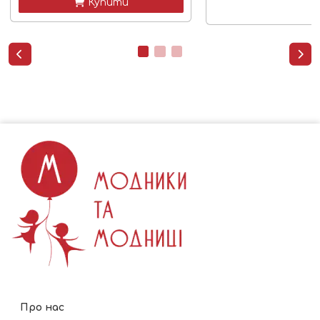
 Купити


Про нас