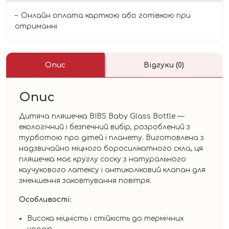
Онлайн оплата карткою або готівкою при
отриманні
Опис
Відгуки (0)
Опис
Дитяча пляшечка BIBS Baby Glass Bottle —
екологічний і безпечний вибір, розроблений з
турботою про дітей і планету. Виготовлена з
надзвичайно міцного боросилікатного скла, ця
пляшечка має круглу соску з натурального
каучукового латексу і антиколіковий клапан для
зменшення заковтування повітря.
Особливості:
Висока міцність і стійкість до термічних