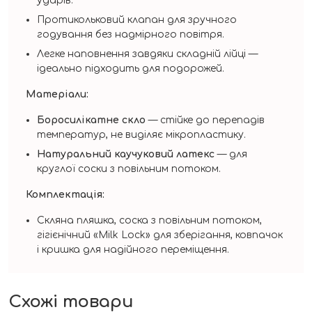
ударів.
Протикольковий клапан для зручного
годування без надмірного повітря.
Легке наповнення завдяки складній лійці —
ідеально підходить для подорожей.
Матеріали:
Боросилікатне скло
— стійке до перепадів
температур, не виділяє мікропластику.
Натуральний каучуковий латекс
— для
круглої соски з повільним потоком.
Комплектація:
Скляна пляшка, соска з повільним потоком,
гігієнічний «Milk Lock» для зберігання, ковпачок
і кришка для надійного переміщення.
Схожі товари