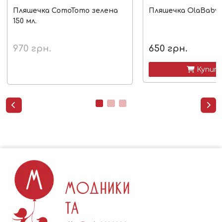
Пляшечка ComoTomo зелена
Пляшечка OlaBaby 1
150 мл.
970
грн.
650
грн.
 Купит

