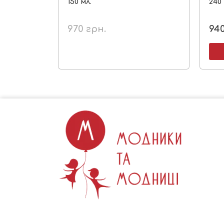
150 мл.
240 
970
грн.
94