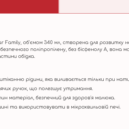
r Family, об’ємом 340 мл, створена для розвитку 
з безпечного поліпропілену, без бісфенолу А, вона м
астини обідка.
итіканню рідини, яка виливається тільки при нат
тячих ручок, що полегшує утримання.
ин матеріал, безпечний для здоров’я малюка.
ні та використовувати в мікрохвильовій печі.