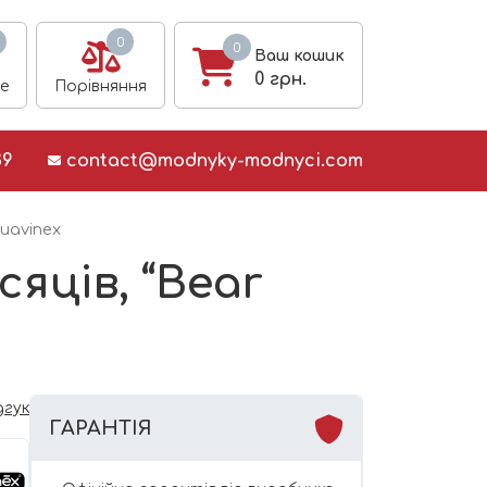
0
0
Ваш кошик
0
грн.
е
Порівняння
39
contact@modnyky-modnyci.com
Suavinex
яців, “Bear
дгук
ГАРАНТІЯ