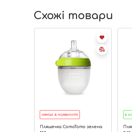
Схожі товари
немає в наявності
в н
Пляшечка ComoTomo зелена
Пля