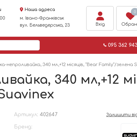
и
Наша адреса
0
:00
м. Івано-Франківськ
Вхід
Обран
вул. Бельведерська, 23
095 362 94
-непроливайка, 340 мл,+12 місяців, “Bear Family”/зелена 
айка, 340 мл,+12 міс
Suavinex
Артикул:
402647
Залишити ві
Бренд: