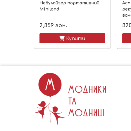
Небулайзер портативний
Асп
Miniland
рег
всм
2,359
грн.
32
 Купити