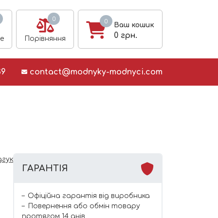
0
0
Ваш кошик
0
грн.
е
Порівняння
39
contact@modnyky-modnyci.com
дгук
ГАРАНТІЯ
Офіційна гарантія від виробника
Повернення або обмін товару
протягом 14 днів