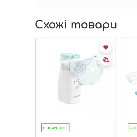
Схожі товари
в наявності
в н