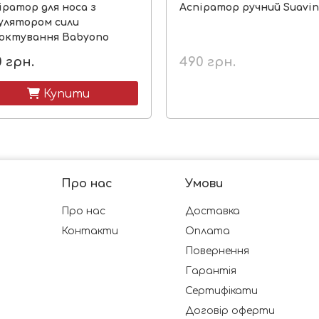
іратор для носа з
Аспіратор ручний Suavi
улятором сили
октування Babyono
0
грн.
490
грн.
 Купити
Про нас
Умови
Про нас
Доставка
Контакти
Оплата
Повернення
Гарантія
Сертифікати
Договір оферти