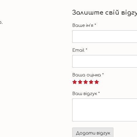
Залиште свій відг
.
Ваше ім'я
*
Email
*
Ваша оцінка
*
Ваш відгук
*