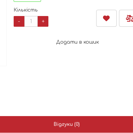
Кількість
Портативний
-
+
небулайзер
Babyono
кількість
Додати в кошик
Відгуки (0)