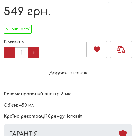
549
грн.
в наявності
Кількість
Поїльник-
-
+
непроливайка
з
трубочкою
Додати в кошик
450
мл
Jurassic
Рекомендований вік:
від 6 міс.
Dinosaur
Bottle
Об’єм:
450 мл.
Miniland
кількість
Країна реєстрації бренду:
Іспанія
ГАРАНТІЯ