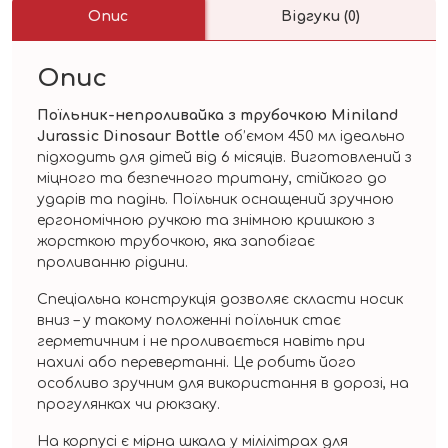
Опис
Відгуки (0)
Опис
Поїльник-непроливайка з трубочкою Miniland
Jurassic Dinosaur Bottle
об’ємом 450 мл ідеально
підходить для дітей від 6 місяців. Виготовлений з
міцного та безпечного тритану, стійкого до
ударів та падінь. Поїльник оснащений зручною
ергономічною ручкою та знімною кришкою з
жорсткою трубочкою, яка запобігає
проливанню рідини.
Спеціальна конструкція дозволяє скласти носик
вниз – у такому положенні поїльник стає
герметичним і не проливається навіть при
нахилі або перевертанні. Це робить його
особливо зручним для використання в дорозі, на
прогулянках чи рюкзаку.
На корпусі є мірна шкала у мілілітрах для