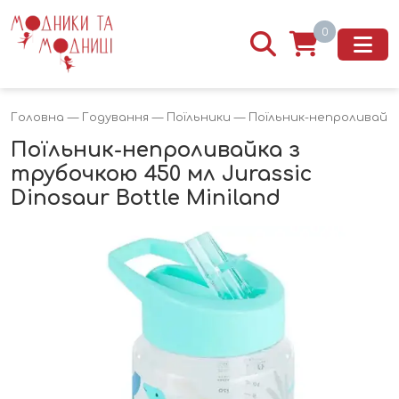
0
Головна
—
Годування
—
Поїльники
— Поїльник-непроливайка з
Поїльник-непроливайка з
трубочкою 450 мл Jurassic
Dinosaur Bottle Miniland