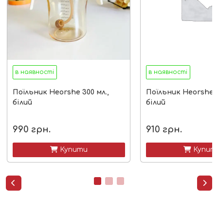
в наявності
в наявності
Поїльник Heorshe 300 мл.,
Поїльник Heorshe 21
білий
білий
990
грн.
910
грн.
 Купити
 Купит

