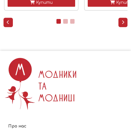
 Купити
 Купит


Про нас