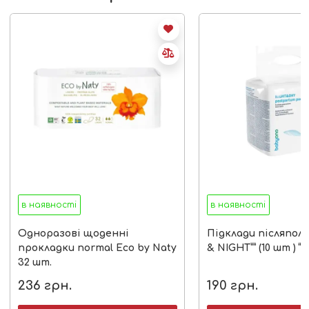
в наявності
в наявності
Одноразові щоденні
Підклади післяполо
прокладки normal Eco by Naty
& NIGHT”” (10 шт ) 
32 шт.
236
грн.
190
грн.