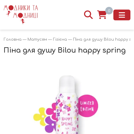
0
Головна
—
Матусям
—
Гігієна
— Піна для душу Bilou happy sp
Піна для душу Bilou happy spring