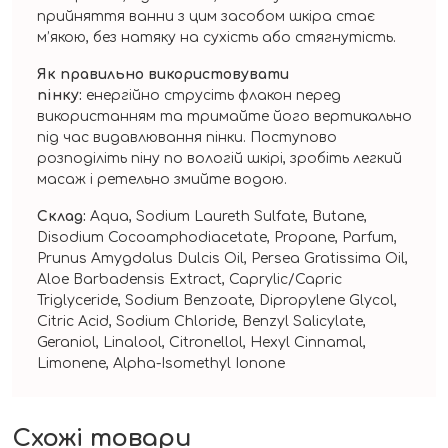
прийняття ванни з цим засобом шкіра стає
м’якою, без натяку на сухість або стягнутість.
Як правильно використовувати
пінку:
енергійно струсіть флакон перед
використанням та тримайте його вертикально
під час видавлювання пінки. Поступово
розподіліть піну по вологій шкірі, зробіть легкий
масаж і ретельно змийте водою.
Склад:
Aqua, Sodium Laureth Sulfate, Butane,
Disodium Cocoamphodiacetate, Propane, Parfum,
Prunus Amygdalus Dulcis Oil, Persea Gratissima Oil,
Aloe Barbadensis Extract, Caprylic/Capric
Triglyceride, Sodium Benzoate, Dipropylene Glycol,
Citric Acid, Sodium Chloride, Benzyl Salicylate,
Geraniol, Linalool, Citronellol, Hexyl Cinnamal,
Limonene, Alpha-Isomethyl Ionone
Схожі товари