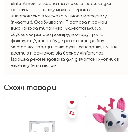
«Infantino»
– яскрава тактильна іграшка для
раннього розвитку малюка. Іграшка
виготовлена з якісного міцного матеріалу
(пластик). Особливості: Підстава піраміди
виконано за типом «ваньки-встаньки»; 5
«бубликів» різного розміру, кольору і різної
фактури. Дитина буде розвивати дрібну
моторику, координацію рухів, сенсорику, вміння
грати з пірамідкою від бренду «Infantino».
Іграшка рекомендована для дівчаток і хлопчиків
віком від 6-ти місяців.
Схожі товари