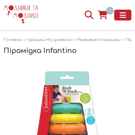
0
Головна
—
Іграшки та дозвілля
—
Розвиваючі іграшки
— Піра
Пірамідка Infantino