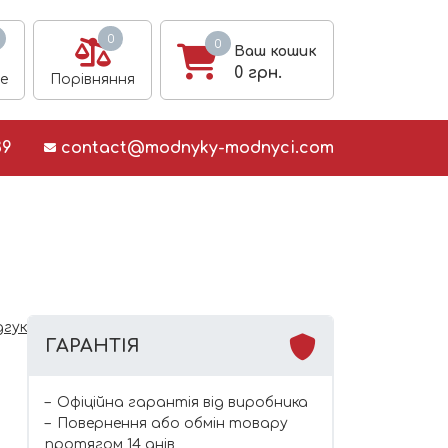
0
0
Ваш кошик
0
грн.
е
Порівняння
39
contact@modnyky-modnyci.com
дгук
ГАРАНТІЯ
Офіційна гарантія від виробника
Повернення або обмін товару
протягом 14 днів