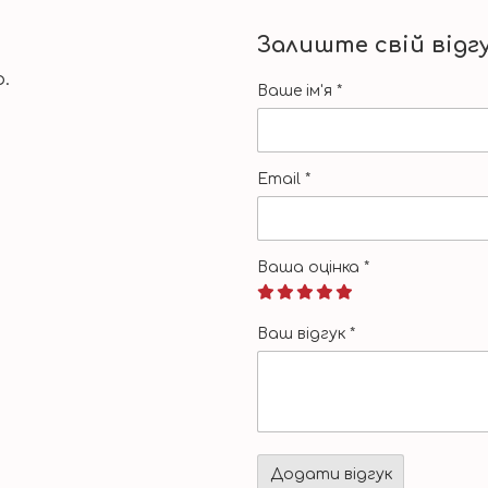
Залиште свій відг
.
Ваше ім'я
*
Email
*
Ваша оцінка
*
Ваш відгук
*