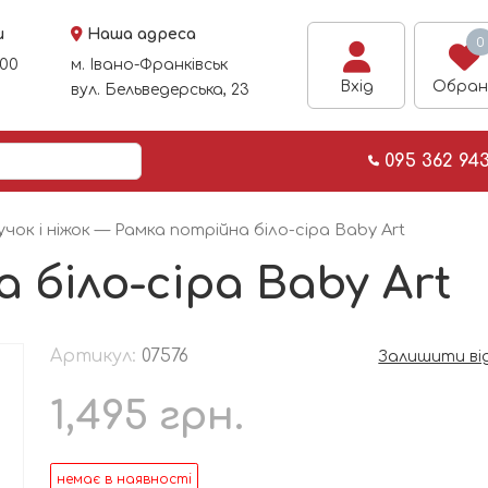
и
Наша адреса
0
:00
м. Івано-Франківськ
Вхід
Обран
вул. Бельведерська, 23
095 362 94
учок і ніжок
— Рамка потрійна біло-сіра Baby Art
 біло-сіра Baby Art
Артикул:
07576
Залишити ві
1,495
грн.
немає в наявності