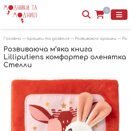
0
Головна
—
Іграшки та дозвілля
—
Розвиваючі іграшки
— Розв
Розвиваюча м’яка книга
Lilliputiens комфортер оленятка
Стелли