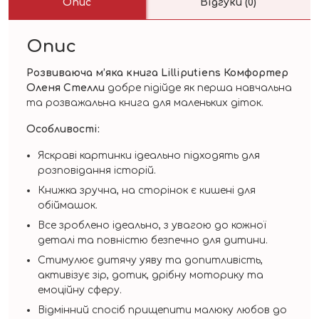
Опис
Відгуки (0)
Опис
Розвиваюча м’яка книга Lilliputiens Комфортер
Оленя Стелли
добре підійде як перша навчальна
та розважальна книга для маленьких діток.
Особливості:
Яскраві картинки ідеально підходять для
розповідання історій.
Книжка зручна, на сторінок є кишені для
обіймашок.
Все зроблено ідеально, з увагою до кожної
деталі та повністю безпечно для дитини.
Стимулює дитячу уяву та допитливість,
активізує зір, дотик, дрібну моторику та
емоційну сферу.
Відмінний спосіб прищепити малюку любов до