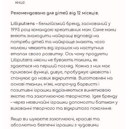
книг.
Рекомендовано для дітей від 12 місяців.
Lilliputiens
– бельгійський бренд, заснований у
1995 році командою креативних мам. Саме мами
вміють знаходити найкращі відповіді на
потреби дітей та найкраще знають, чого
малюки чекають від іграшок на наступних
етапах свого розвитку. Ось чому продукти
Lilliputiens ніколи не бувають такими, як
здаються на перший погляд. Кожна з них має
приховані функції, дивує, пробуджує цікавість і
спонукає до нових відкриттів. Виготовлені на
основі тканин, м’які, напрочуд барвисті і
позитивні іграшки відрізняються винятковою
якістю та захоплюючою творчістю. Ідея бренду
– через незвичайні іграшки допомогти батькам у
вихованні творчого та відкритого покоління.
Якщо ви шукаєте захоплюючі, красиві та
абсолютно безпечні іграшки з чудовими