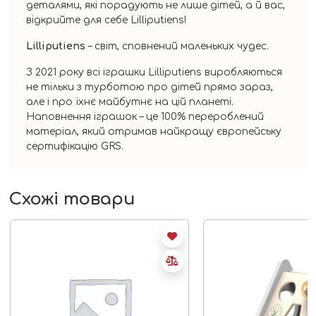
деталями, які порадують не лише дітей, а й вас,
відкрийте для себе Lilliputiens!
Lilliputiens
– світ, сповнений маленьких чудес.
З 2021 року всі іграшки Lilliputiens виробляються
не тільки з турботою про дітей прямо зараз,
але і про їхнє майбутнє на цій планеті.
Наповнення іграшок – це 100% перероблений
матеріал, який отримав найкращу європейську
сертифікацію GRS.
Схожі товари