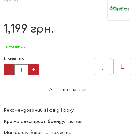
1,199
грн.
в наявності
Кількість
Розвиваюча
-
+
м'яка
книга
Lilliputiens
Додати в кошик
смачного,
Луї
кількість
Рекомендований вік:
від 1 року
Країна реєстрації бренду:
Бельгія
Матеріал:
бавовна, поліестр