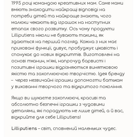
1995 році командою креативних мам. Саме мами
вміють знаходити найкращі відповіді на
потреби дітей та найкраще знають, чого
малюки чекають від іграшок на наступних
етапах свого розвитку. Ось чому продукти
Lilliputiens ніколи не бувають такими, як
здаються на перший погляд. Кожна з них має
приховані функції, дивує, пробуджує цікавість і
спонукає до нових відкриттів. Виготовлені на
основі тканин, м’які, напрочуд барвисті і
позитивні іграшки відрізняються винятковою
якістю та захоплюючою творчістю. Ідея бренду
– через незвичайні іграшки допомогти батькам
у вихованні творчого та відкритого покоління.
Якщо ви шукаєте захоплюючі, красиві та
абсолютно безпечні іграшки з чудовими
деталями, які порадують не лише дітей, а й вас,
відкрийте для себе Lilliputiens!
Lilliputiens
– світ, сповнений маленьких чудес.