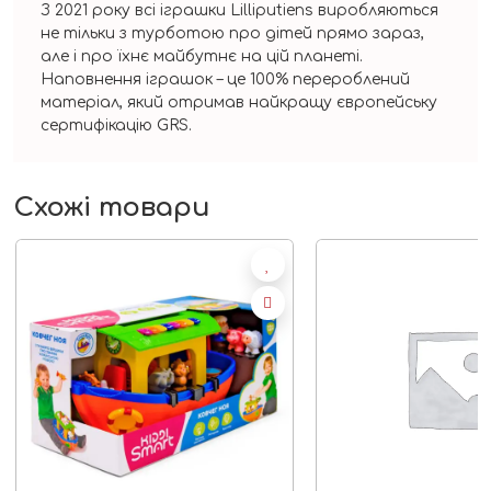
З 2021 року всі іграшки Lilliputiens виробляються
не тільки з турботою про дітей прямо зараз,
але і про їхнє майбутнє на цій планеті.
Наповнення іграшок – це 100% перероблений
матеріал, який отримав найкращу європейську
сертифікацію GRS.
Схожі товари