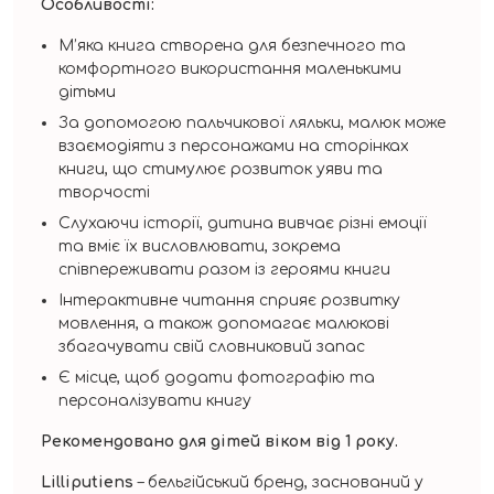
Особливості:
М’яка книга створена для безпечного та
комфортного використання маленькими
дітьми
За допомогою пальчикової ляльки, малюк може
взаємодіяти з персонажами на сторінках
книги, що стимулює розвиток уяви та
творчості
Слухаючи історії, дитина вивчає різні емоції
та вміє їх висловлювати, зокрема
співпереживати разом із героями книги
Інтерактивне читання сприяє розвитку
мовлення, а також допомагає малюкові
збагачувати свій словниковий запас
Є місце, щоб додати фотографію та
персоналізувати книгу
Рекомендовано для дітей віком від 1 року.
Lilliputiens
– бельгійський бренд, заснований у