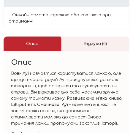
Онлайн оплата карткою або готівкою при
отриманні
Опис
Відгуки (0)
Опис
Вовк Луї навчається користуватися ложкою, але
що їдять його друзі? Луї приєднується до своїх
товаришів, щоб розкрити та скуштувати їхні
страви. Він відкриває для себе, наскільки зручно
самому тримати ложку!
Розвиваюча м’яка книга
Lilliputiens Смачного, Луї
– маленька книжка, не
зовсім схожа на інші, що допомагає
стимулювати малюка до самостійного
тримання ложки, пропонуючи захопливі історії.