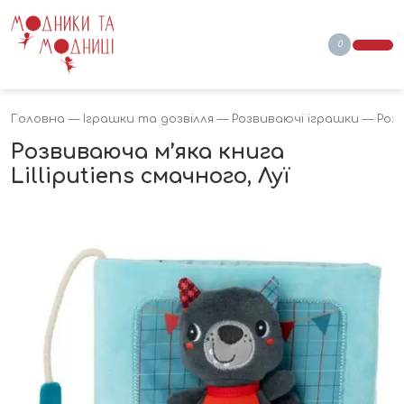
0
Головна
—
Іграшки та дозвілля
—
Розвиваючі іграшки
— Розв
Розвиваюча м’яка книга
Lilliputiens смачного, Луї