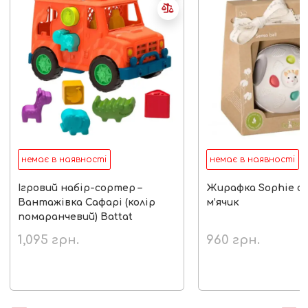
немає в наявності
немає в наявності
Ігровий набір-сортер –
Жирафка Sophie с
Вантажівка Сафарі (колір
м’ячик
помаранчевий) Battat
1,095
грн.
960
грн.