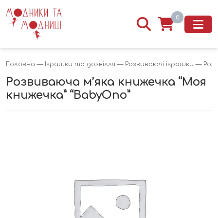
0
Головна
—
Іграшки та дозвілля
—
Розвиваючі іграшки
— Розв
Розвиваюча м’яка книжечка “Моя
книжечка” “BabyOno”