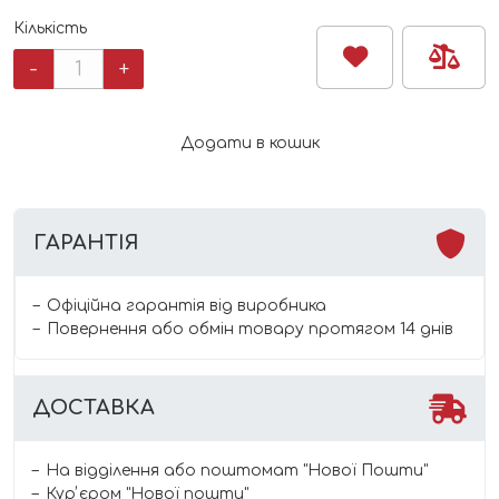
Кількість
Розвиваюча
-
+
м'яка
книжечка
"Моя
Додати в кошик
книжечка"
"BabyOno"
кількість
ГАРАНТІЯ
Офіційна гарантія від виробника
Повернення або обмін товару протягом 14 днів
ДОСТАВКА
На відділення або поштомат "Нової Пошти"
Курʼєром "Нової пошти"