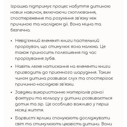
Іграшка підтримує процес набуття дитиною
нових навичок, включаючи схоплювання,
спостереження та розуміння зв’язку між
причиною та наслідком дії. Вона міцна та
безпечна.
Невід’ємний елемент книги пастельний
прорізувач, що стимулює ясна малюка. Це
також приносить полегшення під час
прорізування зубів.
Навіть легке натискання на елементи книги
призводить до приємного шарудіння. Таким
чином дитина розвиває слух та спостерігає
причинно-наслідкові зв’язки.
Завдяки використанню матеріалів різної
фактури та кольору у дитини розвивається
дотик та зір. Це особливо важливо у перші
місяці життя.
Барвисті ярлики спонукають досліджувати
світ та стимулюють цікавість дитини. Вони