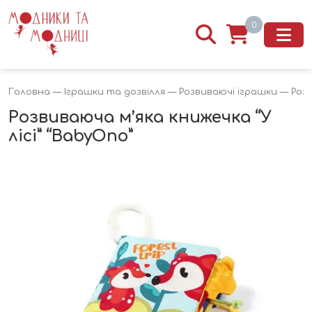
0
Головна
—
Іграшки та дозвілля
—
Розвиваючі іграшки
— Розв
Розвиваюча м’яка книжечка “У
лісі” “BabyOno”