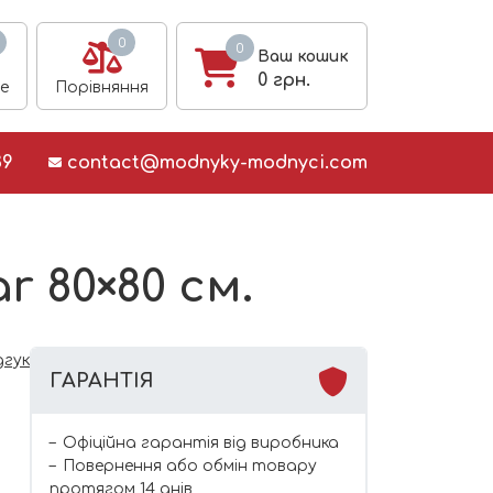
0
0
Ваш кошик
0
грн.
е
Порівняння
39
contact@modnyky-modnyci.com
 80×80 см.
дгук
ГАРАНТІЯ
Офіційна гарантія від виробника
Повернення або обмін товару
протягом 14 днів