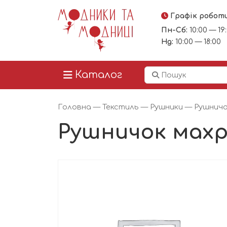
Графік робот
Пн-Сб:
10:00 — 19
Нд:
10:00 — 18:00
Каталог
Головна
—
Текстиль
—
Рушники
— Рушничо
Рушничок махр