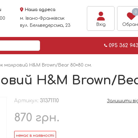
и
Наша адреса
0
:00
м. Івано-Франківськ
Вхід
Обран
вул. Бельведерська, 23
095 362 94
к махровий H&M Brown/Bear 80×80 см.
овий H&M Brown/Bear
Артикул:
31371110
Залишити ві
870
грн.
немає в наявності