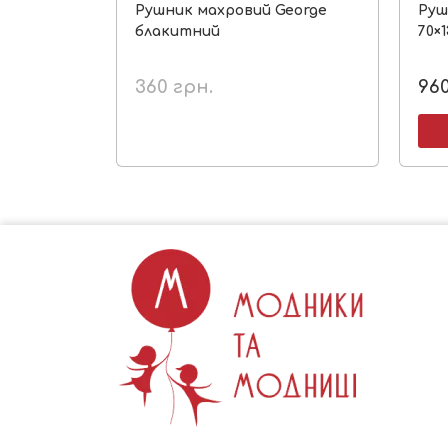
Рушник махровий George
Руш
блакитний
70×1
360
грн.
96