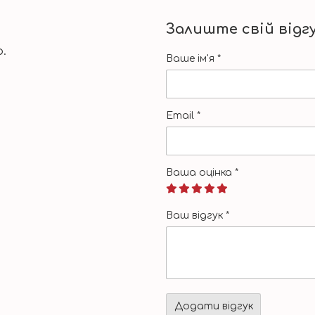
Залиште свій відг
.
Ваше ім'я
*
Email
*
Ваша оцінка
*
Ваш відгук
*