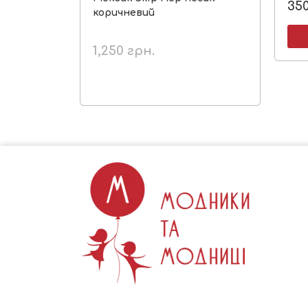
35
коричневий
1,250
грн.