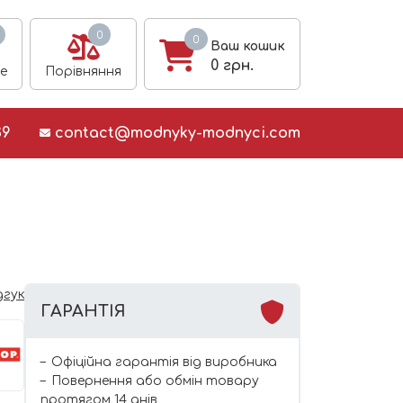
0
0
Ваш кошик
0
грн.
е
Порівняння
39
contact@modnyky-modnyci.com
дгук
ГАРАНТІЯ
Офіційна гарантія від виробника
Повернення або обмін товару
протягом 14 днів