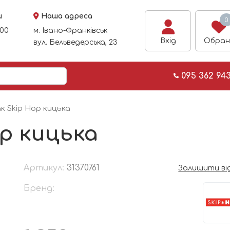
и
Наша адреса
0
:00
м. Івано-Франківськ
Вхід
Обран
вул. Бельведерська, 23
095 362 94
к Skip Hop кицька
p кицька
Артикул:
31370761
Залишити ві
Бренд: