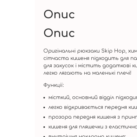
Опис
Опис
Оригінальні рюкзаки Skip Hop, хим
сітчаста кишеня підходить для пак
для закусок і містить додаткові к
легко лягають на маленькі плечі!
Функції:
місткий, основний відділ підход
легко відкривається передня ки
прозора передня кишеня з прин
кишеня для пляшечки з еластично
внутрішня накладна кишеня;