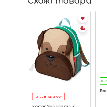
Схожі товари
в н
Еко
немає в наявності
Рюкзак Skip Hop песик