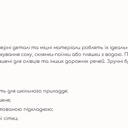
ерні деталі та міцні матеріали роблять їх ідеаль
ування соку, склянки-поїлки або пляшки з водою. 
ишені для олівців та інших дорожніх речей. Зручні 
ить для шкільного приладдя;
шеня;
тованою підкладкою;
ї сітки;