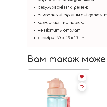
регульовані м’які ремен;
симпатичні тривимірні деталі т
легкоочисні матеріал;
не містить фталаті;
розміри: 30 x 28 x 13 см.
Вам також може