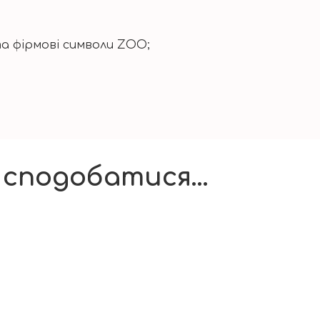
а фірмові символи ZOO;
 сподобатися…