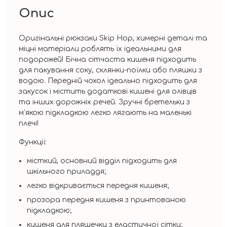
Опис
Оригінальні рюкзаки Skip Hop, химерні деталі та
міцні матеріали роблять їх ідеальними для
подорожей! Бічна сітчаста кишеня підходить
для пакування соку, склянки-поїлки або пляшки з
водою. Передній чохол ідеально підходить для
закусок і містить додаткові кишені для олівців
та інших дорожніх речей. Зручні бретельки з
м’якою підкладкою легко лягають на маленькі
плечі!
Функції:
місткий, основний відділ підходить для
шкільного приладдя;
легко відкривається передня кишеня;
прозора передня кишеня з принтованою
підкладкою;
кишеня для пляшечки з еластичної сітки;