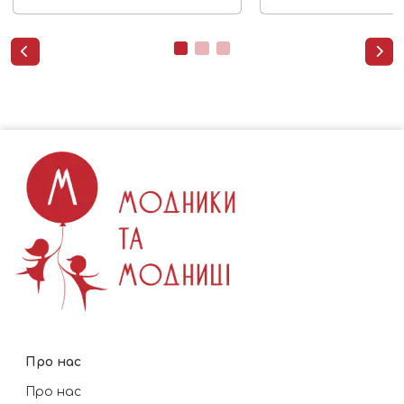


Про нас
Про нас