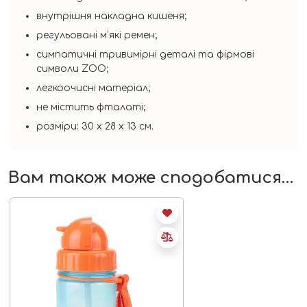
внутрішня накладна кишеня;
регульовані м’які ремен;
симпатичні тривимірні деталі та фірмові
символи ZOO;
легкоочисні матеріал;
не містить фталаті;
розміри: 30 x 28 x 13 см.
Вам також може сподобатися…