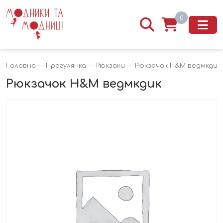
0
Головна
—
Прогулянка
—
Рюкзаки
— Рюкзачок H&M ведмкдик
Рюкзачок H&M ведмкдик