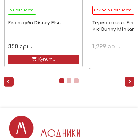
в наявності
немає в наявності
Еко торба Disney Elsa
Tерморюкзак Ecot
Kid Bunny Miniland
350
грн.
1,299
грн.
 Купити

