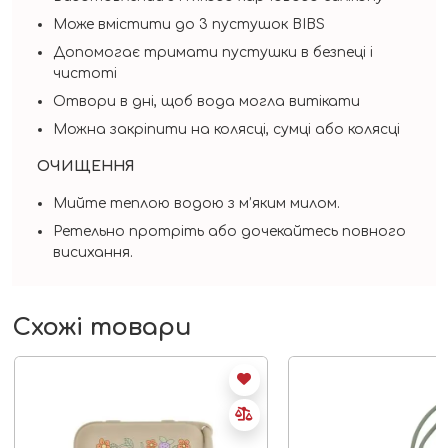
Може вмістити до 3 пустушок BIBS
Допомогає тримати пустушки в безпеці і
чистоті
Отвори в дні, щоб вода могла витікати
Можна закріпити на колясці, сумці або колясці
ОЧИЩЕННЯ
Мийте теплою водою з м’яким милом.
Ретельно протріть або дочекайтесь повного
висихання.
Схожі товари