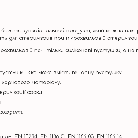
е багатофункціональний продукт, який можна вико
сть для стерилізації при мікрохвильовій стерилізаці
рохвильовій печі тільки силіконові пустушки, а не
пустушки, яка може вмістити одну пустушку
о харчового матеріалу.
рилізації соски
ї
 входить
: EN 15284, EN 1186-01, EN 1186-03, EN 1186-14