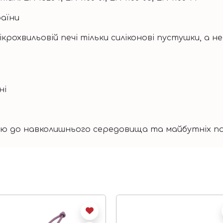
раїни
крохвильовій печі тільки силіконові пустушки, а 
ні
ою до навколишнього середовища та майбутніх по