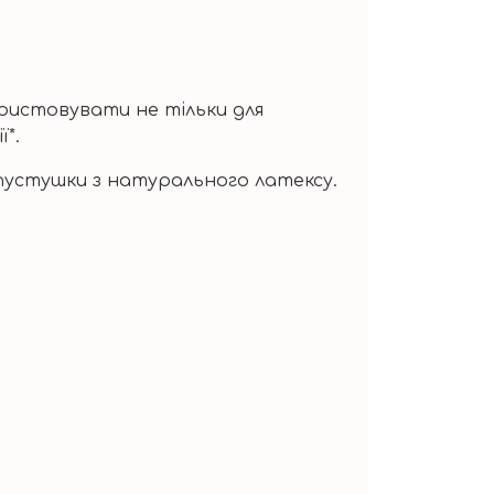
ристовувати не тільки для
ї*.
 пустушки з натурального латексу.