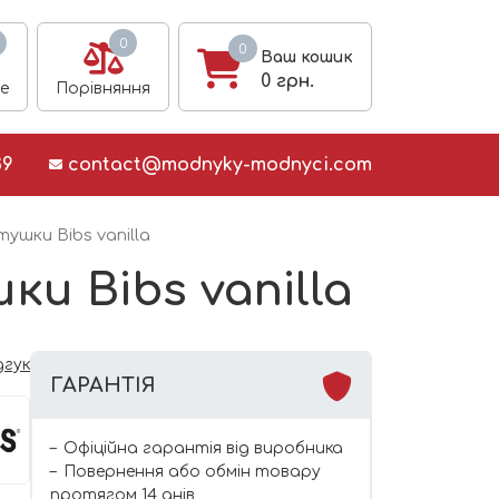
0
0
Ваш кошик
0
грн.
е
Порівняння
39
contact@modnyky-modnyci.com
ушки Bibs vanilla
и Bibs vanilla
дгук
ГАРАНТІЯ
Офіційна гарантія від виробника
Повернення або обмін товару
протягом 14 днів