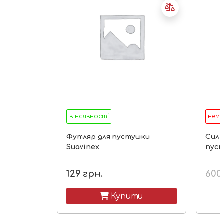
в наявності
нем
Футляр для пустушки
Сил
Suavinex
пус
129
грн.
60
 Купити