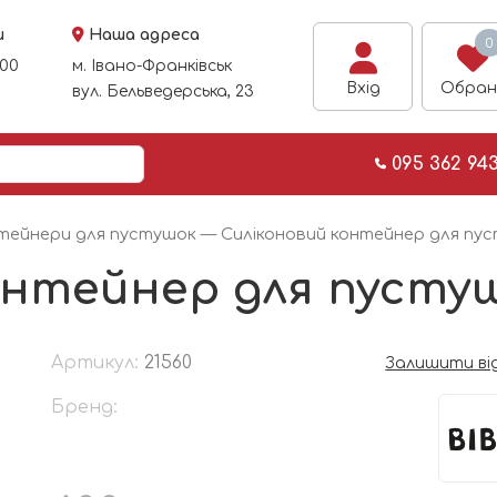
и
Наша адреса
0
:00
м. Івано-Франківськ
Вхід
Обран
вул. Бельведерська, 23
095 362 94
тейнери для пустушок
— Силіконовий контейнер для пуст
нтейнер для пустушк
Артикул:
21560
Залишити ві
Бренд: