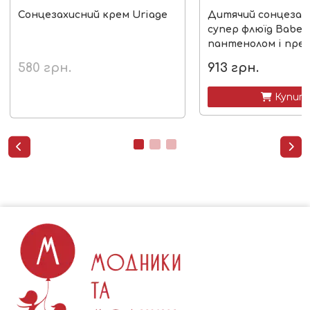
Сонцезахисний крем Uriage
Дитячий сонцезах
супер флюїд Babe 
пантенолом і пре
580
грн.
913
грн.
 Купит

