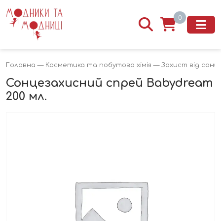
0
Головна
—
Косметика та побутова хімія
—
Захист від сонц
Сонцезахисний спрей Babydream
200 мл.