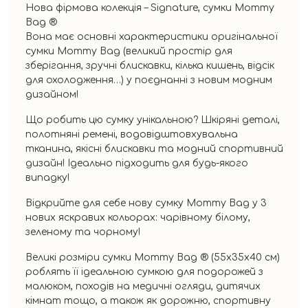
Нова фірмова колекція – Signature, сумки Mommy
Bag ®
Вона має основні характеристики оригінальної
сумки Mommy Bag (великий простір для
зберігання, зручні блискавки, кілька кишень, відсік
для охолодження…) у поєднанні з новим модним
дизайном!
Що робить цю сумку унікальною? Шкіряні деталі,
полотняні ремені, водовідштовхувальна
тканина, якісні блискавки та модний спортивний
дизайн! Ідеально підходить для будь-якого
випадку!
Відкрийте для себе нову сумку Mommy Bag у 3
нових яскравих кольорах: чарівному білому,
зеленому та чорному!
Великі розміри сумки Mommy Bag ® (55x35x40 см)
роблять її ідеальною сумкою для подорожей з
малюком, походів на медичні огляди, дитячих
кімнат тощо, а також як дорожню, спортивну