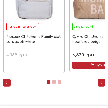
немає в наявності
в наявності
Рюкзак Childhome Family club
Сумка Childhome 
canvas off white
– puffered beige
4,165
грн.
6,320
грн.
 Купит

