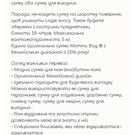
сумку або сумку для вихідних.
Порада: не кладіть сумку на шорстку поверхню,
щоб уникнути слідів зносу. Також будьте
обережні з гострими предметами.
Ємність: 58 літрів. Максимальна
вантажопідйомність: 5 кг.
Єдина оригінальна сумка Mommy Bag ® з
бельгійським дизайном з 2016 року!
Огляд важливих переваг:
– Модна сумка для мам (майбутніх мам)
– Оригінальний бельгійський дизайн
– Ідеально підходить для будь-якого випадку.
Можна використовувати як сумку для
підгузників, сумку для годування, дорожню сумку,
пляжну сумку, сумку для лікарні, сумку для
вихідних…
– Різні відділення та еластичні стрічки
дозволяють легко все знати у ній
– Спеціальна блискавка, яка легко відкривається і
закривається