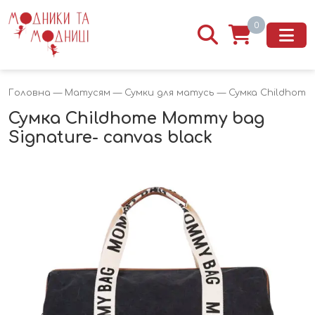
0
Головна
—
Матусям
—
Сумки для матусь
— Сумка Childhome 
Сумка Childhome Mommy bag
Signature- canvas black