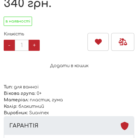
340
грн.
в наявності
Кількість
Термометр
-
+
для
води
"Dreams"/
Додати в кошик
блакитний
Suavinex
кількість
Тип:
для ванної
Вікова група:
0+
Матеріал:
пластик, гума
Колір:
блакитний
Виробник:
Suavinex
ГАРАНТІЯ