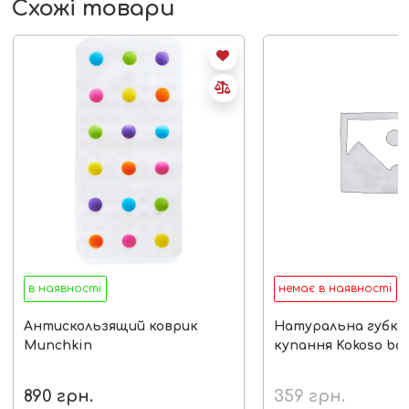
Схожі товари
в наявності
немає в наявності
Антискользящий коврик
Натуральна губка 
Munchkin
купання Kokoso ba
890
грн.
359
грн.