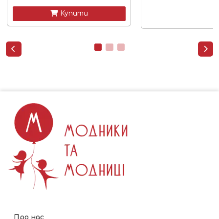
 Купити


Про нас