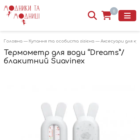
0
Головна
—
Купання та особиста гігієна
—
Аксесуари для ку
Термометр для води “Dreams”/
блакитний Suavinex