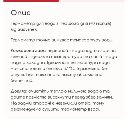
Опис
Термометр для води з першого дня (+0 місяців)
від
Suavinex
.
Термометр точно вимірює температуру води.
Кольорова гама:
червоний = вода надто гаряча,
зелений = ідеальна температура та синій = вода
надто холодна. Ідеальна температура води
має становити близько 37 °C. Термометр без
ртуті. Без токсичного вмісту абсолютно
безпечний.
Догляд:
очистіть теплою мильною водою та
дайте повністю висохнути перед зберіганням.
На задній стороні є невеликий отвір, тому
рекомендуємо сушити термометр вгорі.