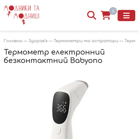
0
Головна
—
Здоров’я
—
Термометри та аспіратори
— Термо
Термометр електронний
безконтактний Babyono