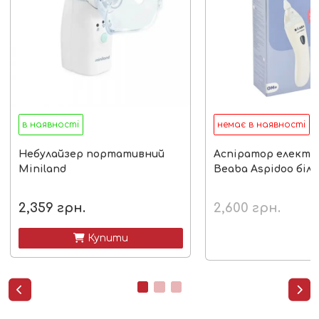
в наявності
немає в наявності
Небулайзер портативний
Аспіратор електр
Miniland
Beaba Aspidoo біли
2,359
грн.
2,600
грн.
 Купити

