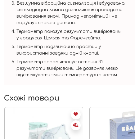
Безшумна вібраційна сигналізація і вбудована
світлодіодна лампа дозволяють проводити
вимірювання вночі. Прилад непомітний і не
порушує спокою дитини.
Термометр показує результати вимірювань
у градусах Цельсія та Фаренгейта.
Термометр надзвичайно простий у
використанні завдяки одній кнопці.
Термометр запам’ятовує останні 32
результати вимірювань. Це дозволяє легко
відстежувати зміни температури з часом.
Схожі товари