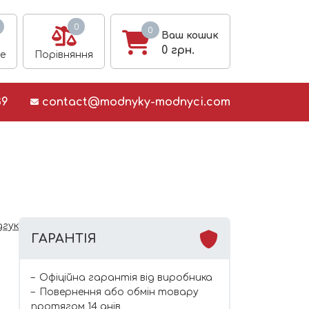
0
0
Ваш кошик
0
грн.
е
Порівняння
39
contact@modnyky-modnyci.com
дгук
ГАРАНТІЯ
Офіційна гарантія від виробника
Повернення або обмін товару
протягом 14 днів