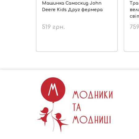
Машинка Самоскид John
Тра
Deere Kids Друг фермера
вел
сві
519
грн.
75