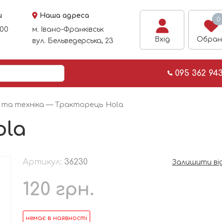
и
Наша адреса
0
:00
м. Івано-Франківськ
Вхід
Обран
вул. Бельведерська, 23
095 362 94
та техніка
— Тракторець Hola
ola
Артикул:
36230
Залишити ві
120
грн.
немає в наявності