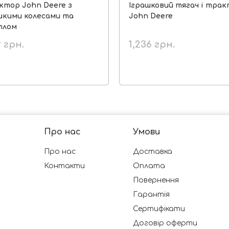
ктор John Deere з
Іграшковий тягач і тра
икими колесами та
John Deere
тлом
9
грн.
1,236
грн.
Про нас
Умови
Про нас
Доставка
Контакти
Оплата
Повернення
Гарантія
Сертифікати
Договір оферти