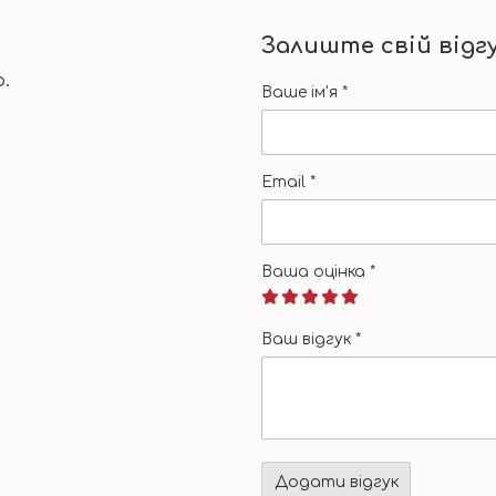
Залиште свій відг
.
Ваше ім'я
*
Email
*
Ваша оцінка
*
Ваш відгук
*