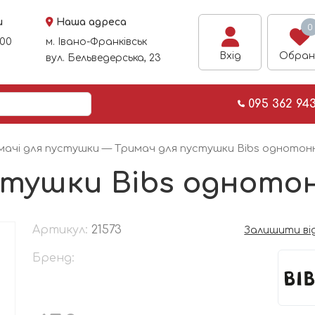
и
Наша адреса
0
:00
м. Івано-Франківськ
Вхід
Обран
вул. Бельведерська, 23
095 362 94
мачі для пустушки
— Тримач для пустушки Bibs однотон
стушки Bibs одното
Артикул:
21573
Залишити ві
Бренд: