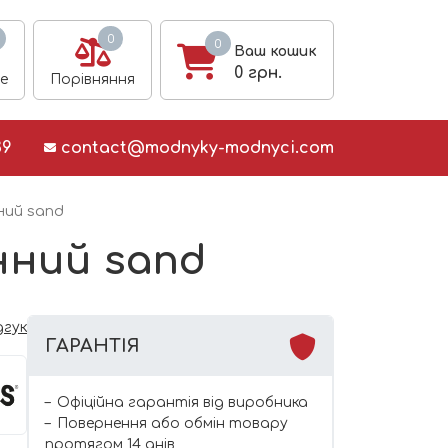
0
0
Ваш кошик
0
грн.
е
Порівняння
39
contact@modnyky-modnyci.com
ний sand
нний sand
дгук
ГАРАНТІЯ
Офіційна гарантія від виробника
Повернення або обмін товару
протягом 14 днів