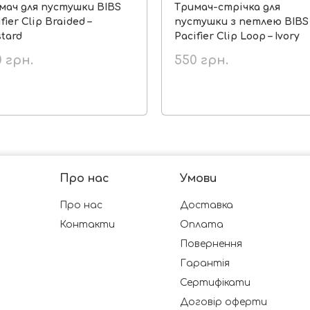
мач для пустушки BIBS
Тримач-стрічка для
fier Clip Braided –
пустушки з петлею BIBS
tard
Pacifier Clip Loop – Ivory
0
грн.
550
грн.
Про нас
Умови
Про нас
Доставка
Контакти
Оплата
Повернення
Гарантія
Сертифікати
Договір оферти