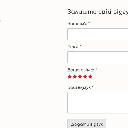
Залиште свій відг
.
Ваше ім'я
*
Email
*
Ваша оцінка
*
Ваш відгук
*