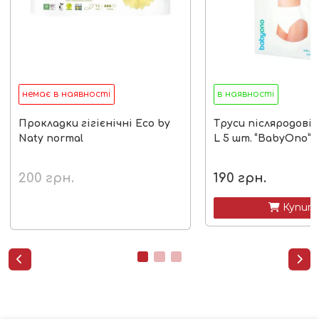
немає в наявності
в наявності
Прокладки гігієнічні Eco by
Труси післяродові 
Naty normal
L 5 шт. “BabyOno”
200
грн.
190
грн.
 Купит

