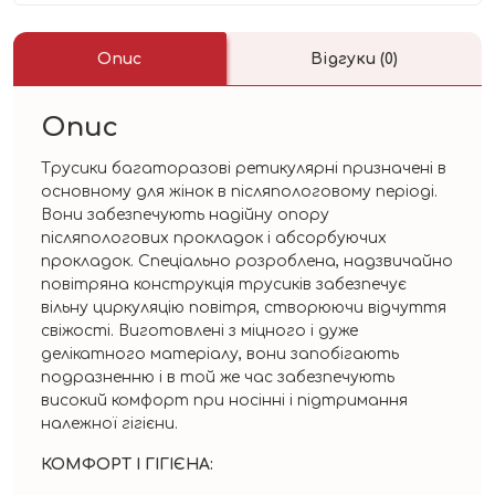
Опис
Відгуки (0)
Опис
Трусики багаторазові ретикулярні призначені в
основному для жінок в післяпологовому періоді.
Вони забезпечують надійну опору
післяпологових прокладок і абсорбуючих
прокладок. Спеціально розроблена, надзвичайно
повітряна конструкція трусиків забезпечує
вільну циркуляцію повітря, створюючи відчуття
свіжості. Виготовлені з міцного і дуже
делікатного матеріалу, вони запобігають
подразненню і в той же час забезпечують
високий комфорт при носінні і підтримання
належної гігієни.
КОМФОРТ І ГІГІЄНА: