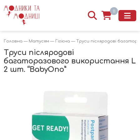
0
Головна
—
Матусям
—
Гігієна
— Труси післяродові багатора
Труси післяродові
багаторазового використання L
2 шт. “BabyOno”