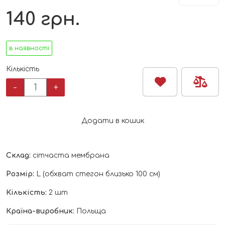
140
грн.
в наявності
Кількість
Труси
-
+
післяродові
багаторазового
використання
Додати в кошик
L
2
шт.
Склад:
cітчаста мембрана
"BabyOno"
кількість
Розмір:
L (обхват стегон близько 100 см)
Кількість:
2 шт
Країна-виробник:
Польща