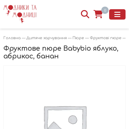
0
Головна
—
Дитяче харчування
—
Пюре
—
Фруктові пюре
— Ф
Фруктове пюре Babybio яблуко,
абрикос, банан