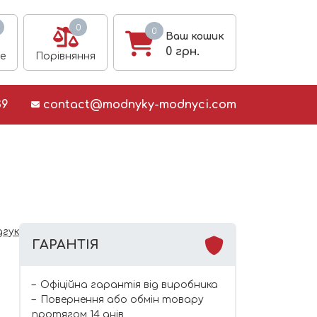
0
0
Ваш кошик
0
грн.
е
Порівняння
39
contact@modnyky-modnyci.com
дгук
ГАРАНТІЯ
Офіційна гарантія від виробника
Повернення або обмін товару
протягом 14 днів