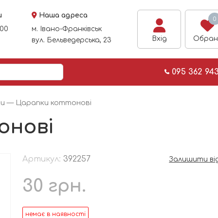
и
Наша адреса
0
:00
м. Івано-Франківськ
Вхід
Обран
вул. Бельведерська, 23
095 362 94
ки
— Царапки коттонові
онові
Артикул:
392257
Залишити ві
30
грн.
немає в наявності