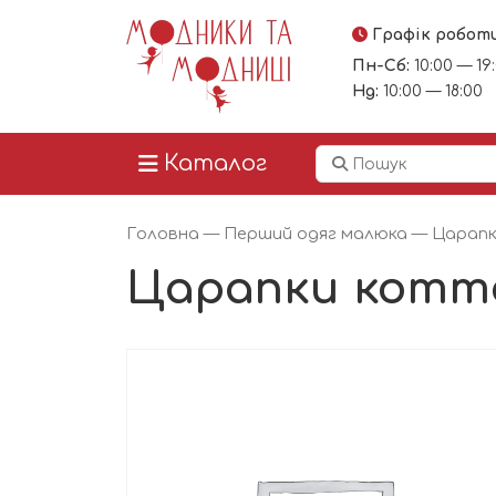
Графік робот
Пн-Сб:
10:00 — 19
Нд:
10:00 — 18:00
Каталог
Головна
—
Перший одяг малюка
—
Царап
Царапки котт