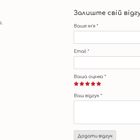
Залиште свій відг
.
Ваше ім'я
*
Email
*
Ваша оцінка
*
Ваш відгук
*