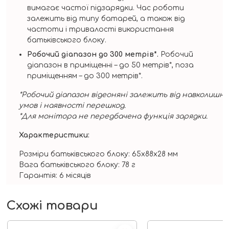
вимагає частої підзарядки. Час роботи
залежить від типу батарей, а також від
частоти і тривалості використання
батьківського блоку.
Робочий діапазон до 300 метрів*.
Робочий
діапазон в приміщенні – до 50 метрів*, поза
приміщенням – до 300 метрів*.
*
Робочий
діапазон
відеоняні
залежить
від
навколишні
умов
і
наявності
перешкод
.
*
Для
монітора
не передбачена
функція
зарядки
.
Характеристики:
Розміри батьківського блоку: 65х88х28 мм
Вага батьківського блоку: 78 г
Гарантія: 6 місяців
Схожі товари