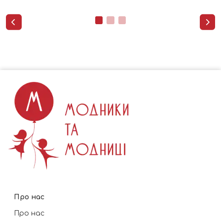


Про нас
Про нас