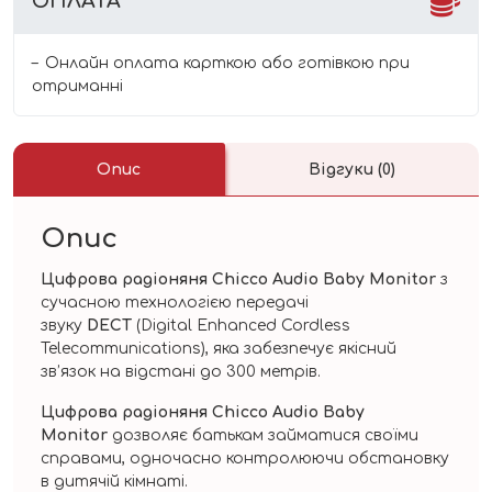
ОПЛАТА
Онлайн оплата карткою або готівкою при
отриманні
Опис
Відгуки (0)
Опис
Цифрова радіоняня Chicco Audio Baby Monitor
з
сучасною технологією передачі
звуку
DECT
(Digital Enhanced Cordless
Telecommunications), яка забезпечує якісний
зв’язок на відстані до 300 метрів.
Цифрова радіоняня Chicco Audio Baby
Monitor
дозволяє батькам займатися своїми
справами, одночасно контролюючи обстановку
в дитячій кімнаті.