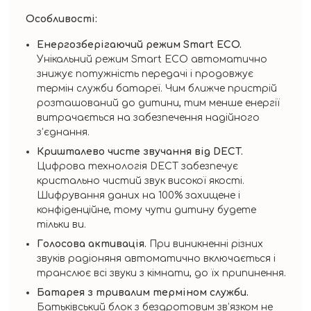
Особливості:
Енергозберігаючий режим Smart ECO.
Унікальний режим Smart ECO автоматично
знижує потужність передачі і продовжує
термін служби батареї. Чим ближче пристрій
розташований до дитини, тим менше енергії
витрачається на забезпечення надійного
з’єднання.
Кришталево чисте звучання від DECT.
Цифрова технологія DECT забезпечує
кристально чистий звук високої якості.
Шифрування даних на 100% захищене і
конфіденційне, тому чути дитину будете
тільки ви.
Голосова активація.
При виникненні різних
звуків радіоняня автоматично включається і
транслює всі звуки з кімнати, до їх припинення.
Батарея з тривалим терміном служби.
Батьківський блок з бездротовим зв’язком не