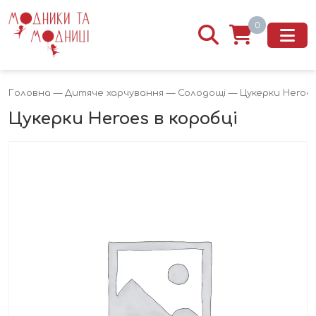
0
Головна
—
Дитяче харчування
—
Солодощі
— Цукерки Heroes
Цукерки Heroes в коробці